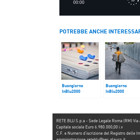
POTREBBE ANCHE INTERESSA
Buongiorno
Buongiorno
InBlu2000
InBlu2000
Polveriera
Migranti
Cisgiordania
RETE BLU S.p.a - Sede Legale Roma (RM) Via
Capitale sociale Euro 6.980.000,00 i.v
C.F. e Numero d’iscrizione del Registro dell
amministrazione.reteblu@pec.glauco.it