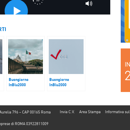
RTI
Buongiorno
Buongiorno
InBlu2000
InBlu2000
Politica
Politica, aria di
elezioni
Invia C.V.
Area Stampa
Informativa sul
 Aurelia 796 – CAP 00165 Roma
e Imprese di ROMA 03922811009