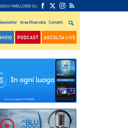
SEGUI INBLU2000 SU:
FEED
FACEBOOK
TWITTER
FEED
RSS
ewsletter
Area Riservata
Contatti
RSS
HIVIO
PODCAST
ASCOLTA LIVE