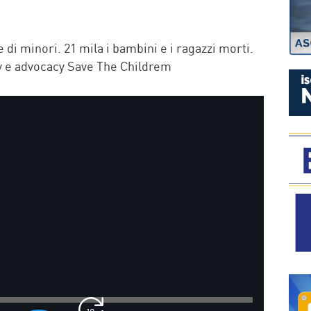
P
e di minori. 21 mila i bambini e i ragazzi morti.
cy e advocacy Save The Childrem