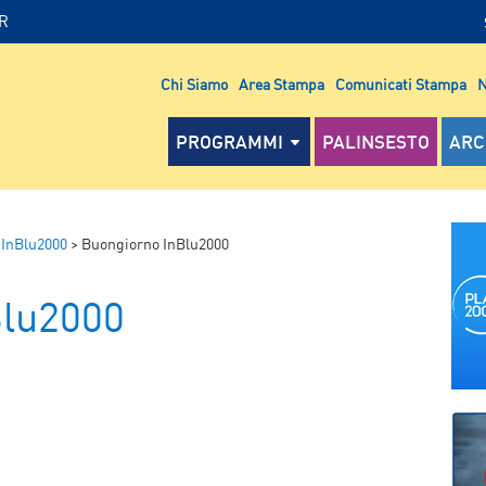
IR
Chi Siamo
Area Stampa
Comunicati Stampa
N
PROGRAMMI
PALINSESTO
ARC
 InBlu2000
>
Buongiorno InBlu2000
Blu2000