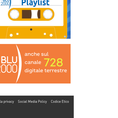
la privacy
Social Media Policy
Codice Etico