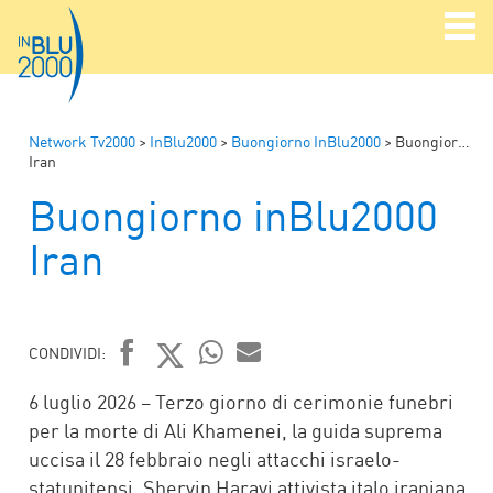
Network Tv2000
>
InBlu2000
>
Buongiorno InBlu2000
>
Buongiorno inBlu2000
Iran
Buongiorno inBlu2000
Iran
CONDIVIDI:
FACEBOOK
TWITTER
WHATSAPP
MAIL
6 luglio 2026 – Terzo giorno di cerimonie funebri
per la morte di Ali Khamenei, la guida suprema
uccisa il 28 febbraio negli attacchi israelo-
statunitensi. Shervin Haravi attivista italo iraniana