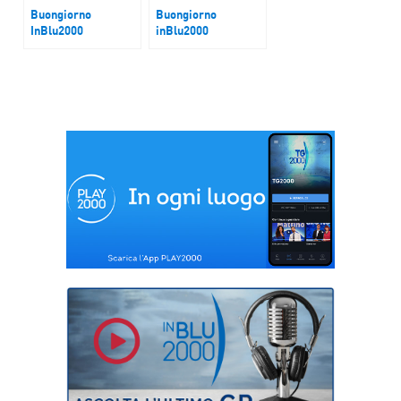
Buongiorno
Buongiorno
InBlu2000
inBlu2000
Guerra Golfo
Teheran baricentro
mondiale