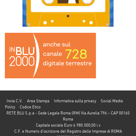
Invia C.V.
Area Stampa
Informativa sulla privacy
Social Media
Policy
Codice Etico
RETE BLU S.p.a - Sede Legale Roma (RM) Via Aurelia 796 – CAP 00165
Roma
Capitale sociale Euro 6.980.000,00 i.v
C.F. e Numero d’iscrizione del Registro delle Imprese di ROMA