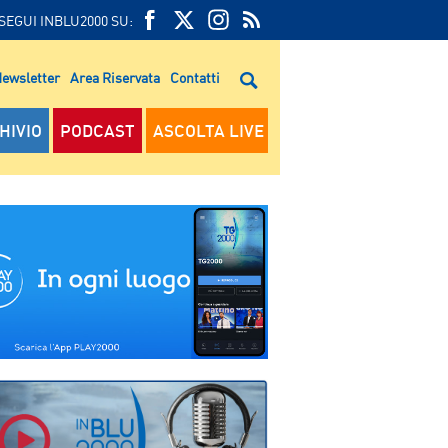
SEGUI INBLU2000 SU:
FEED
FACEBOOK
TWITTER
FEED
RSS
ewsletter
Area Riservata
Contatti
RSS
HIVIO
PODCAST
ASCOLTA LIVE