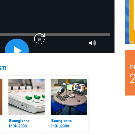
RTI
Buongiorno
Buongiorno
InBlu2000
inBlu2000
Sconto Accise
Golfo