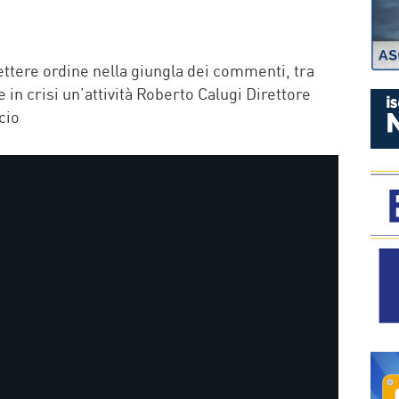
P
ettere ordine nella giungla dei commenti, tra
re in crisi un’attività Roberto Calugi Direttore
cio