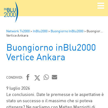
Network Tv2000
>
InBlu2000
>
Buongiorno InBlu2000
>
Buongiorno inBlu2000
Vertice Ankara
Buongiorno inBlu2000
Vertice Ankara
CONDIVIDI:
FACEBOOK
TWITTER
WHATSAPP
MAIL
9 luglio 2026
Le conclusioni. Date le premesse e le aspettative è
stato un successo o il massimo che si poteva
ottenere? Ne parliamo con Matteo Mazziotti di