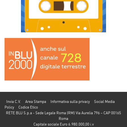
Invia C.V.
Area Stampa
Informativa sulla privacy
Social Media
Policy
Codice Etico
RETE BLU S.p.a - Sede Legale Roma (RM) Via Aurelia 796 – CAP 00165
Roma
Capitale sociale Euro 6.980.000,00 i.v