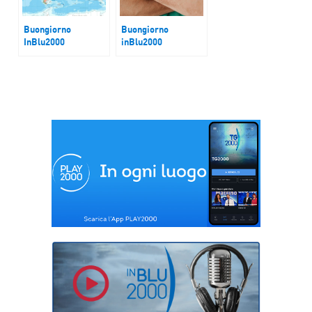
Buongiorno
Buongiorno
InBlu2000
inBlu2000
Medioriente,
Sanità
Russia-Ucraina,
incognita Cuba..