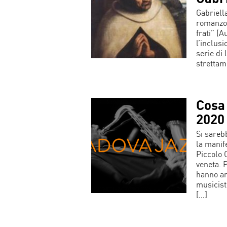
Gabriell
romanzo 
frati” (
l’inclus
serie di 
strettam
Cosa 
2020
Si sareb
la manif
Piccolo C
veneta. 
hanno an
musicisti
[…]