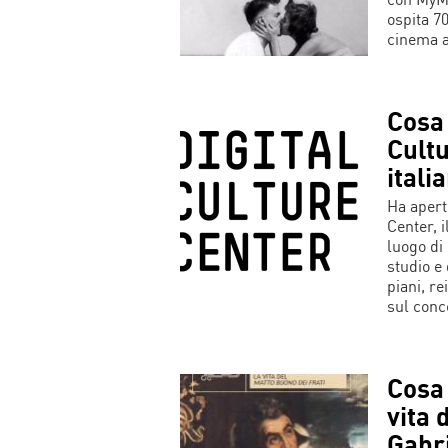
ospita 7
cinema a
Cosa 
Cultu
itali
Ha apert
Center, i
luogo di
studio e
piani, re
sul conce
Cosa 
vita 
Gabr