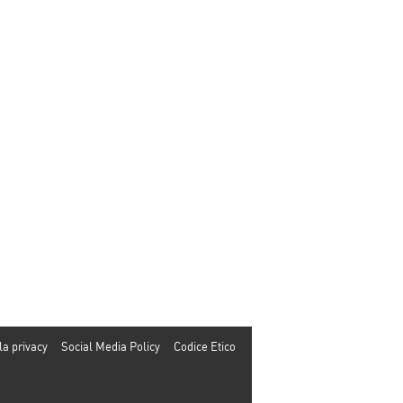
la privacy
Social Media Policy
Codice Etico