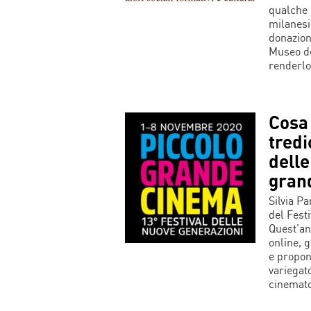
qualche 
milanesi
donazion
Museo de
renderlo
Cosa 
tredi
delle
gran
Silvia Pa
del Fest
Quest’an
online, 
e propon
variegato
cinemato