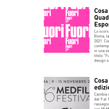
Cosa 
Quadr
Espos
Lo scors
Roma, la
2021. Co
contempor
in una e
titolo “
design s
Cosa 
edizi
Cambia c
dal 9 al
rassegna
con MyMo