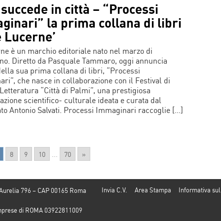
succede in città – “Processi
inari” la prima collana di libri
e Lucerne’
ne è un marchio editoriale nato nel marzo di
no. Diretto da Pasquale Tammaro, oggi annuncia
della sua prima collana di libri, “Processi
ri”, che nasce in collaborazione con il Festival di
 Letteratura “Città di Palmi”, una prestigiosa
azione scientifico- culturale ideata e curata dal
to Antonio Salvati. Processi Immaginari raccoglie […]
8
9
10
...
70
»
Invia C.V.
Area Stampa
Informativa sul
 Aurelia 796 – CAP 00165 Roma
e Imprese di ROMA 03922811009