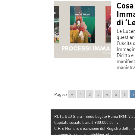
Cosa 
Immag
di ‘L
Le Lucer
quest’an
l’uscita 
Immagina
Diritto e
manifest
magistra
Pages:
«
1
2
3
4
5
6
7
RETE BLU S.p.a - Sede Legale Roma (RM) Via
Capitale sociale Euro 6.980.000,00 i.v
C.F. e Numero d’iscrizione del Registro dell
amministrazione.reteblu@pec.glauco.it