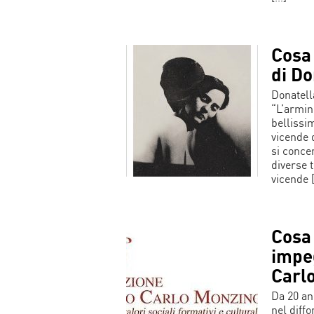
Cosa 
di Do
Donatell
“L’armin
bellissi
vicende 
si conce
diverse 
vicende 
Cosa 
impe
Carl
Da 20 an
nel diff