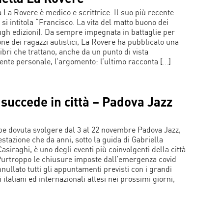
a La Rovere è medico e scrittrice. Il suo più recente
si intitola “Francisco. La vita del matto buono dei
Augh edizioni). Da sempre impegnata in battaglie per
ione dei ragazzi autistici, La Rovere ha pubblicato una
libri che trattano, anche da un punto di vista
ente personale, l’argomento: l’ultimo racconta […]
succede in città – Padova Jazz
be dovuta svolgere dal 3 al 22 novembre Padova Jazz,
estazione che da anni, sotto la guida di Gabriella
asiraghi, è uno degli eventi più coinvolgenti della città
Purtroppo le chiusure imposte dall’emergenza covid
nullato tutti gli appuntamenti previsti con i grandi
 italiani ed internazionali attesi nei prossimi giorni,