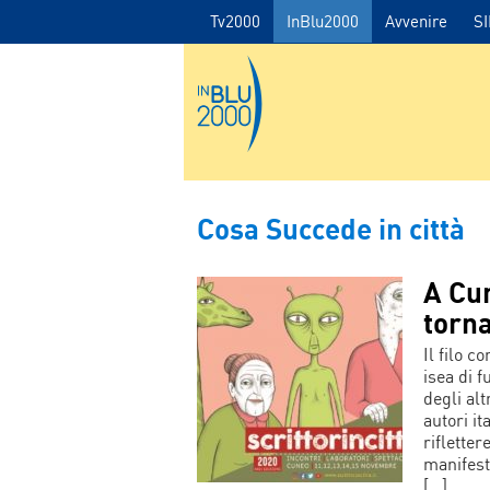
Tv2000
InBlu2000
Avvenire
S
Cosa Succede in città
A Cun
torna
Il filo 
isea di 
degli al
autori it
riflette
manifest
[…]