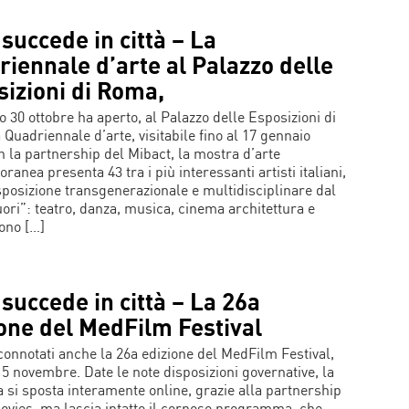
succede in città – La
iennale d’arte al Palazzo delle
izioni di Roma,
o 30 ottobre ha aperto, al Palazzo delle Esposizioni di
 Quadriennale d’arte, visitabile fino al 17 gennaio
n la partnership del Mibact, la mostra d’arte
anea presenta 43 tra i più interessanti artisti italiani,
sposizione transgenerazionale e multidisciplinare dal
Fuori”: teatro, danza, musica, cinema architettura e
ono […]
succede in città – La 26a
one del MedFilm Festival
onnotati anche la 26a edizione del MedFilm Festival,
 15 novembre. Date le note disposizioni governative, la
 si sposta interamente online, grazie alla partnership
vies, ma lascia intatto il corposo programma, che