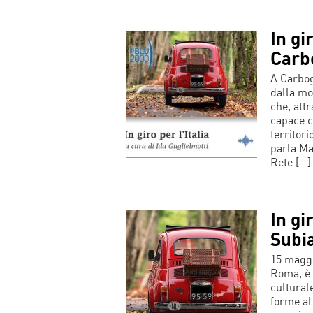
In gir
Carb
A Carbog
dalla mor
che, att
capace c
territori
parla Ma
Rete […]
In gir
Subi
15 maggi
Roma, è 
culturale
forme al