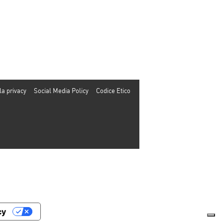
la privacy
Social Media Policy
Codice Etico
cy