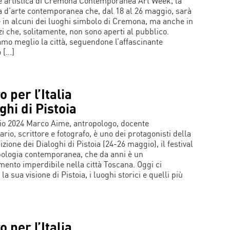
ce artistica di Cremona Contemporanea Art Week, la
 d’arte contemporanea che, dal 18 al 26 maggio, sarà
le in alcuni dei luoghi simbolo di Cremona, ma anche in
zi che, solitamente, non sono aperti al pubblico.
mo meglio la città, seguendone l’affascinante
 […]
o per l’Italia
ghi di Pistoia
o 2024 Marco Aime, antropologo, docente
ario, scrittore e fotografo, è uno dei protagonisti della
zione dei Dialoghi di Pistoia (24-26 maggio), il festival
pologia contemporanea, che da anni è un
ento imperdibile nella città Toscana. Oggi ci
la sua visione di Pistoia, i luoghi storici e quelli più
o per l’Italia