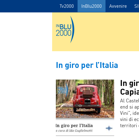
Tv2000
InBlu2000
Avvenire
S
In giro per l’Italia
In gir
Capi
Al Caste
end si ap
Vini”, i
vini di 
territor