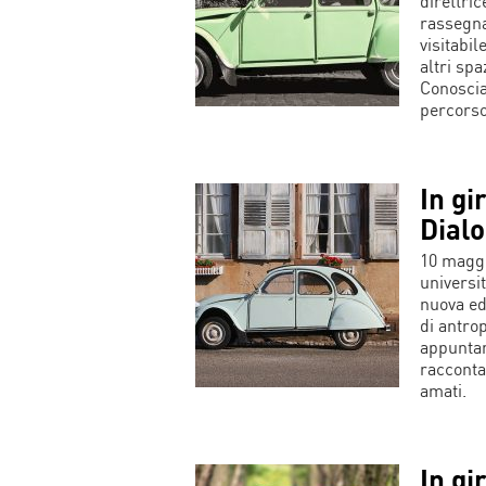
direttri
rassegna
visitabi
altri spa
Conoscia
percorso
In gir
Dialo
10 maggi
universit
nuova edi
di antro
appuntam
racconta 
amati.
In gir