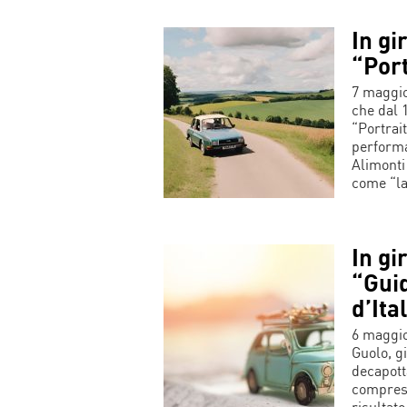
In gir
“Port
7 maggio
che dal 1
“Portrait
performat
Alimonti
come “la
In gir
“Guid
d’Ita
6 maggio 
Guolo, gi
decapotta
comprese
risultato