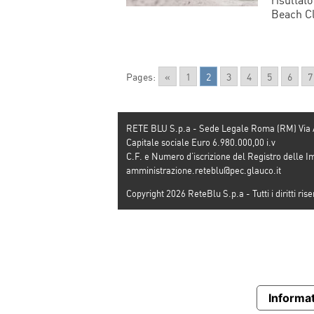
Beach Clu
Pages:
«
1
2
3
4
5
6
7
RETE BLU S.p.a - Sede Legale Roma (RM) Via
Capitale sociale Euro 6.980.000,00 i.v
C.F. e Numero d’iscrizione del Registro dell
amministrazione.reteblu@pec.glauco.it
Copyright 2026 ReteBlu S.p.a - Tutti i diritti rise
Informat