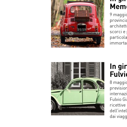
Memo
9 maggio
provinci
architett
scorci e 
particola
immortal
In gir
Fulvi
8 maggio
previsio
internaz
Fulvio G
ricettive
dell’inte
dai viagg