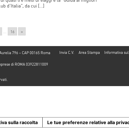
b d’Italia”, da cui […]
...
16
»
Invia C.V.
Area Stampa
Informativa sul
 Aurelia 796 – CAP 00165 Roma
e Imprese di ROMA 03922811009
rvati.
iva sulla raccolta
Le tue preferenze relative alla priva