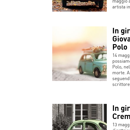
maggio a
artista i
In gir
Giov
Polo
14 maggi
possiamo
Polo, ne
morte. A
seguendo
scrittore
In gir
Crem
13 maggio