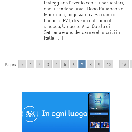
festeggiano l’evento con riti particolari,
che li rendono unici. Dopo Putignano e
Mamoiada, oggi siamo a Satriano di
Lucania (PZ), dove incontriamo il
sindaco, Umberto Vita. Quello di
Satriano è uno dei carnevali storici in
Italia, […]
Pages:
«
1
2
3
4
5
6
7
8
9
10
...
16