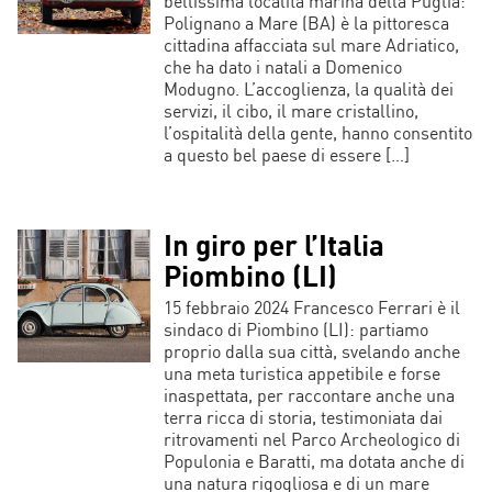
bellissima località marina della Puglia:
Polignano a Mare (BA) è la pittoresca
cittadina affacciata sul mare Adriatico,
che ha dato i natali a Domenico
Modugno. L’accoglienza, la qualità dei
servizi, il cibo, il mare cristallino,
l’ospitalità della gente, hanno consentito
a questo bel paese di essere […]
In giro per l’Italia
Piombino (LI)
15 febbraio 2024 Francesco Ferrari è il
sindaco di Piombino (LI): partiamo
proprio dalla sua città, svelando anche
una meta turistica appetibile e forse
inaspettata, per raccontare anche una
terra ricca di storia, testimoniata dai
ritrovamenti nel Parco Archeologico di
Populonia e Baratti, ma dotata anche di
una natura rigogliosa e di un mare