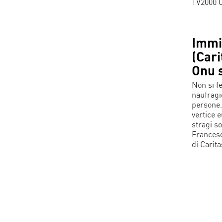
TV2000 C
Immi
(Cari
Onu 
Non si f
naufragio
persone.
vertice 
stragi so
Francesc
di Carit