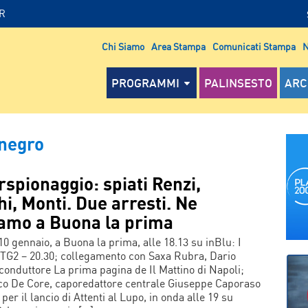
IR
Chi Siamo
Area Stampa
Comunicati Stampa
N
PROGRAMMI
PALINSESTO
ARC
enegro
spionaggio: spiati Renzi,
i, Monti. Due arresti. Ne
iamo a Buona la prima
10 gennaio, a Buona la prima, alle 18.13 su inBlu: I
el TG2 – 20.30; collegamento con Saxa Rubra, Dario
 conduttore La prima pagina de Il Mattino di Napoli;
o De Core, caporedattore centrale Giuseppe Caporaso
 per il lancio di Attenti al Lupo, in onda alle 19 su