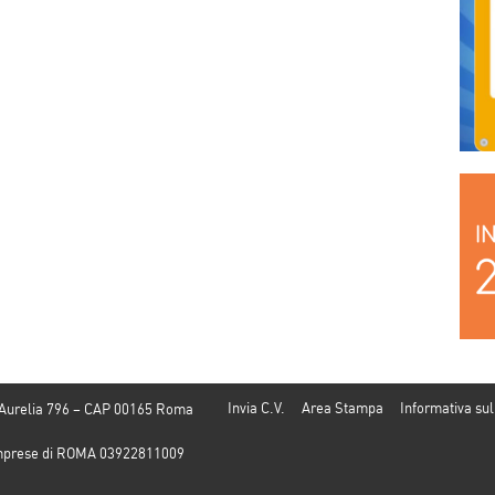
Invia C.V.
Area Stampa
Informativa sul
 Aurelia 796 – CAP 00165 Roma
e Imprese di ROMA 03922811009