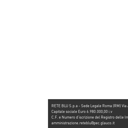
RETE BLU S.p.a - Sede Legale Roma (RM) Via
Capitale sociale Euro 6.980.000,00 i.v
C.F. e Numero d’iscrizione del Registro dell
amministrazione.reteblu@pec.glauco.it