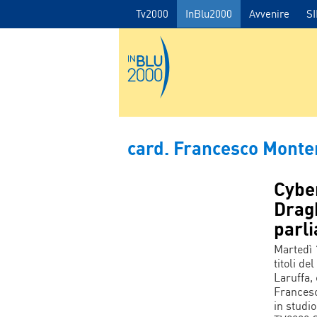
Tv2000
InBlu2000
Avvenire
S
card. Francesco Mont
Cyber
Dragh
parl
Martedì 
titoli d
Laruffa,
Francesc
in studio