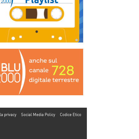
la privacy
Social Media Policy
Codice Etico