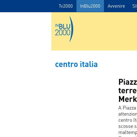
Tv2000
InBlu2000
Avvenire
S
centro italia
Piazz
terre
Merk
A Piazza
attenzio
centro I
scosse s
maltempo