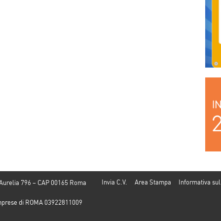
Invia C.V.
Area Stampa
Informativa sul
 Aurelia 796 – CAP 00165 Roma
e Imprese di ROMA 03922811009