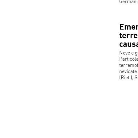
Germania
Emer
terre
causa
Neve e g
Particola
terremot
nevicate.
(Rieti),