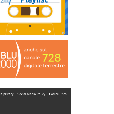
la privacy
Social Media Policy
Codice Etico