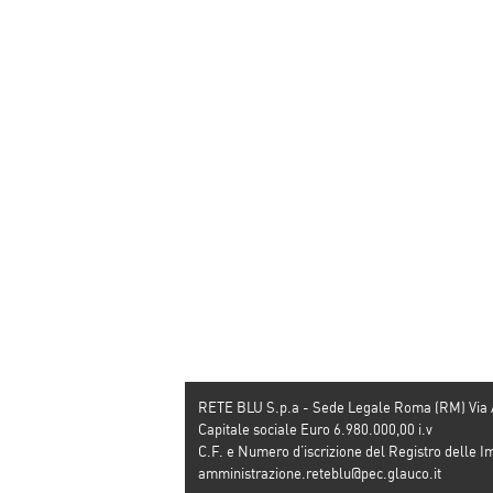
RETE BLU S.p.a - Sede Legale Roma (RM) Via
Capitale sociale Euro 6.980.000,00 i.v
C.F. e Numero d’iscrizione del Registro dell
amministrazione.reteblu@pec.glauco.it