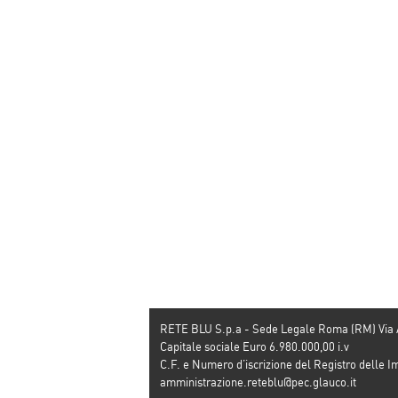
RETE BLU S.p.a - Sede Legale Roma (RM) Via
Capitale sociale Euro 6.980.000,00 i.v
C.F. e Numero d’iscrizione del Registro dell
amministrazione.reteblu@pec.glauco.it