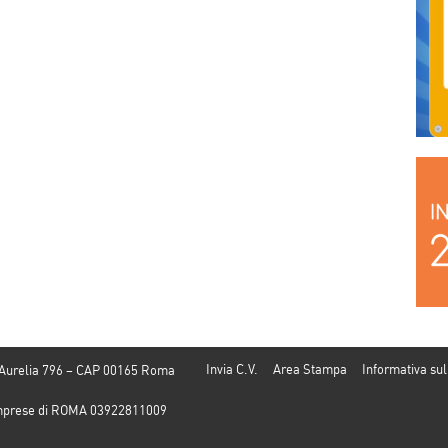
Invia C.V.
Area Stampa
Informativa sul
 Aurelia 796 – CAP 00165 Roma
e Imprese di ROMA 03922811009