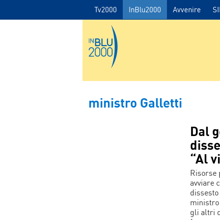
Tv2000
InBlu2000
Avvenire
S
ministro Galletti
Dal g
disse
“Al v
Risorse p
avviare c
dissesto 
ministro
gli altri