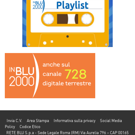
Invia C.V.
Area Stampa
Informativa sulla privacy
Social Media
Policy
Codice Etico
RETE BLU S.p.a - Sede Legale Roma (RM) Via Aurelia 796 – CAP 00165