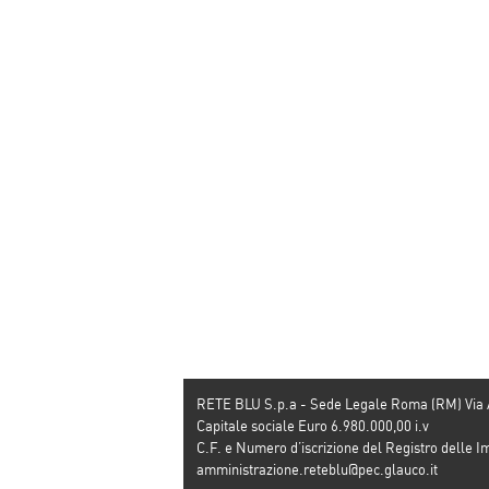
RETE BLU S.p.a - Sede Legale Roma (RM) Via
Capitale sociale Euro 6.980.000,00 i.v
C.F. e Numero d’iscrizione del Registro dell
amministrazione.reteblu@pec.glauco.it