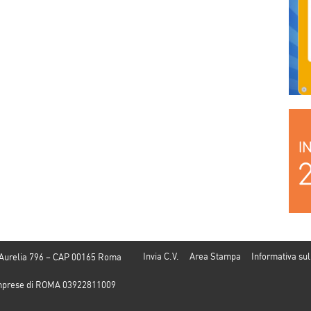
Invia C.V.
Area Stampa
Informativa sul
 Aurelia 796 – CAP 00165 Roma
e Imprese di ROMA 03922811009