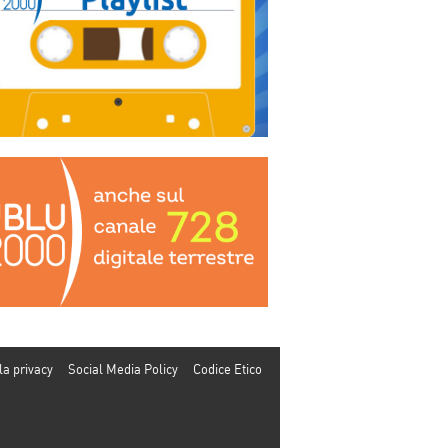
la privacy
Social Media Policy
Codice Etico