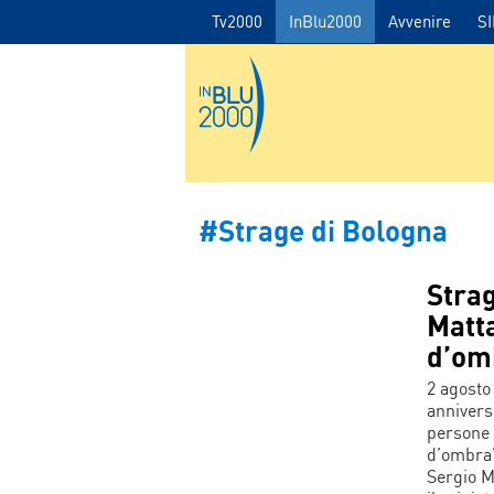
Tv2000
InBlu2000
Avvenire
S
#Strage di Bologna
Strag
Matta
d’omb
2 agosto
anniversa
persone 
d’ombra”
Sergio Ma