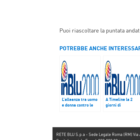
Puoi riascoltare la puntata anda
POTREBBE ANCHE INTERESSA
L’alleanza tra uomo
A Timeline la 2
e donna contro le
giorni di
colonizzazioni del
Memexposed a
denaro e
Ferrara
ideologiche
RETE BLU S.p.a - Sede Legale Roma (RM) Via