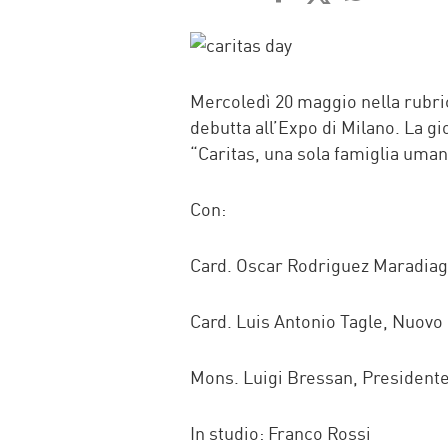
FACEBOOK
TWITTER
WHATSAP
MAIL
Mercoledì 20 maggio nella rubric
debutta all’Expo di Milano. La gi
“Caritas, una sola famiglia umana
Con:
Card. Oscar Rodriguez Maradiaga
Card. Luis Antonio Tagle, Nuovo 
Mons. Luigi Bressan, Presidente 
In studio: Franco Rossi