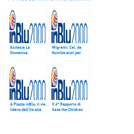
Ecclesia La
Migranti: Cei, da
Domenica.
8xmille aiuti per
L’intervista al
Balcani e Sud Sudan
pastore protestante
Jens-Martin Kruse
A Piazza inBlu: il via
Il 6° Rapporto di
libera dell’Ue alla
Save the Children
richiesta francese
sui minori a rischio
di assistenza
in Italia
militare