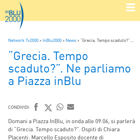
Network Tv2000
>
InBlu2000
>
News
>
“Grecia. Tempo scaduto?”. Ne parliamo a Piazza inBlu
“Grecia. Tempo
scaduto?”. Ne parliamo
a Piazza inBlu
CONDIVIDI:
FACEBOOK
TWITTER
WHATSAPP
MAIL
Domani a Piazza InBlu, in onda alle 09.06, si parlerà
di “Grecia. Tempo scaduto?”. Ospiti di Chiara
Placenti: Marcello Esposito docente di