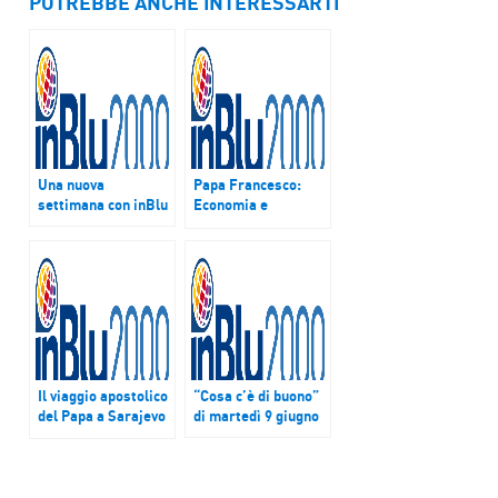
POTREBBE ANCHE INTERESSARTI
Una nuova
Papa Francesco:
settimana con inBlu
Economia e
istituzioni avare con
le famiglie, che sono
il pilastro della
società
Il viaggio apostolico
“Cosa c’è di buono”
del Papa a Sarajevo
di martedì 9 giugno
e la Giornata della
Santa Sede a Expo
Milano