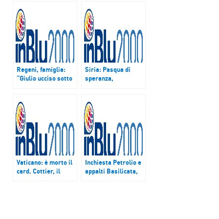
Regeni, famiglia:
Siria: Pasqua di
“Giulio ucciso sotto
speranza,
tortura”. Amnesty:
celebrazioni senza
“In Egitto numerose
minaccia
violazioni diritti
bombardamenti
umani”
Vaticano: è morto il
Inchiesta Petrolio e
card. Cottier, il
appalti Basilicata,
teologo svizzero
Procuratore
della Casa Pontificia
Antimafia: “Siamo
alla ‘criminalità
organizzata’ su
base