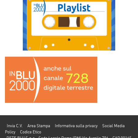
Invia C.V.
Area Stampa
Informativa sulla privacy
Social Media
Policy
Codice Etico
RETE BLU S.p.a - Sede Legale Roma (RM) Via Aurelia 796 – CAP 00165