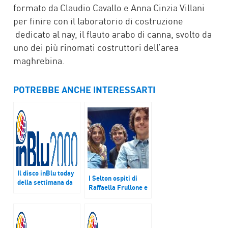
formato da Claudio Cavallo e Anna Cinzia Villani
per finire con il laboratorio di costruzione
dedicato al nay, il flauto arabo di canna, svolto da
uno dei più rinomati costruttori dell’area
maghrebina.
POTREBBE ANCHE INTERESSARTI
Il disco inBlu today
I Selton ospiti di
della settimana da
Raffaella Frullone e
lunedì 6 a sabato 11
Marco Parce a
marzo è “Non me ne
Pomeriggio InBlu.
frega niente” di
Ascolta l’intervista
Levante