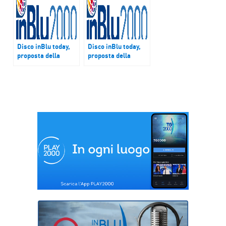
Disco inBlu today,
Disco inBlu today,
proposta della
proposta della
settimana sulle
settimana sulle
frequenze inBlu è
frequenze inBlu
Oh, Vita! di
dall’1 al 6 gennaio
Jovanotti
2018: Leo Stannard
e Chiara
Galiazzo/Gravity