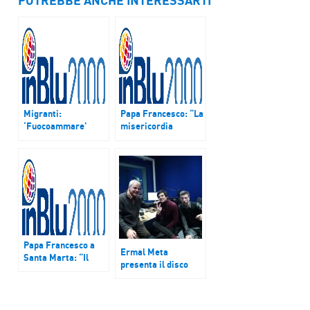
POTREBBE ANCHE INTERESSARTI
Migranti:
Papa Francesco: “La
‘Fuocoammare’
misericordia
vince Orso d’oro
guarisce ferite e
mentre Europa alza
cambia la storia”
muri. Il racconto del
parroco di
Lampedusa
Papa Francesco a
Ermal Meta
Santa Marta: “Il
presenta il disco
povero è il Signore
‘Umano: “La musica
che bussa a porta
migliore si trova nei
del nostro cuore”
libri”