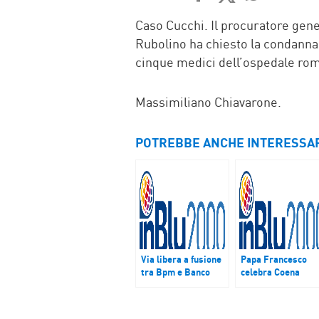
FACEBOOK
TWITTER
WHATSAP
MAIL
Caso Cucchi. Il procuratore gen
Rubolino ha chiesto la condanna
cinque medici dell’ospedale rom
Massimiliano Chiavarone.
POTREBBE ANCHE INTERESSA
Via libera a fusione
Papa Francesco
tra Bpm e Banco
celebra Coena
popolare. Sarà la 3°
Domini al Cara:
banca d’Italia dopo
“Siamo diversi ma
Unicredit e Intesa
fratelli”