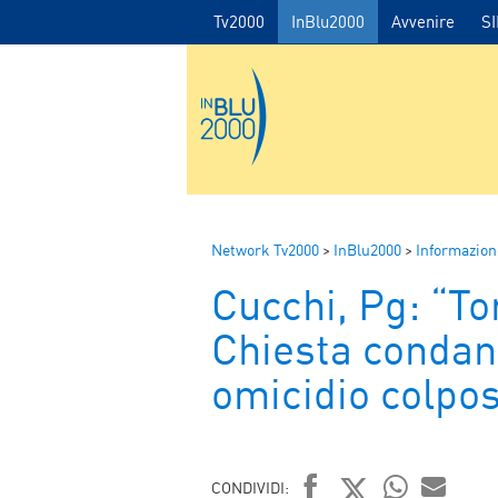
Tv2000
InBlu2000
Avvenire
S
Network Tv2000
>
InBlu2000
>
Informazion
Cucchi, Pg: “To
Chiesta condan
omicidio colpo
CONDIVIDI: