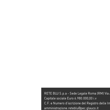
RETE BLU S.p.a - Sede Legale Roma (RM) Via
Capitale sociale Euro 6.980.000,00 i.v
C.F. e Numero d’iscrizione del Registro dell
amministrazione.reteblu@pec.glauco.it