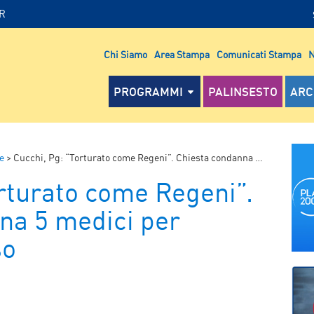
IR
Chi Siamo
Area Stampa
Comunicati Stampa
N
PROGRAMMI
PALINSESTO
ARC
e
>
Cucchi, Pg: “Torturato come Regeni”. Chiesta condanna 5 medici per omicidio colposo
rturato come Regeni”.
na 5 medici per
so