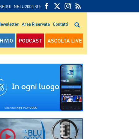
SEGUI INBLU2000 SU:
FEED
FACEBOOK
TWITTER
FEED
RSS
ewsletter
Area Riservata
Contatti
RSS
HIVIO
PODCAST
ASCOLTA LIVE