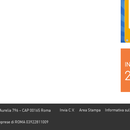
Islam”
Invia C.V.
Area Stampa
Informativa sul
 Aurelia 796 – CAP 00165 Roma
e Imprese di ROMA 03922811009