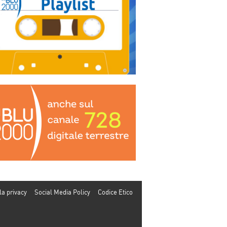
la privacy
Social Media Policy
Codice Etico