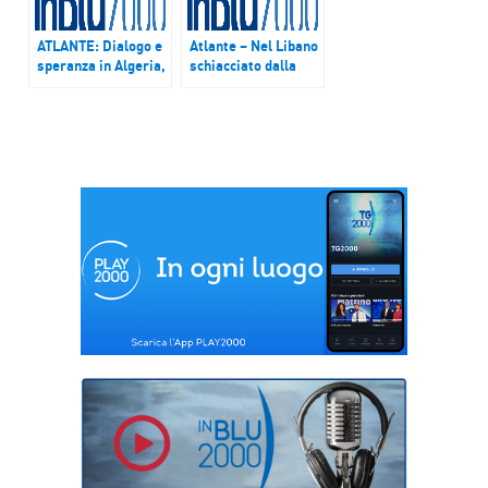
ATLANTE: Dialogo e
Atlante – Nel Libano
speranza in Algeria,
schiacciato dalla
dove saranno presto
crisi economica e
beati il vescovo
politica, le madri
Claverie e i suoi 18
cristiane e
compagni – Puntata
musulmane insieme
dell’11 febbraio
contro la guerra: “I
2018
nostri figli, dicono,
non devono morire
per nessun politico”