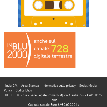
Invia C.V.
Area Stampa
Informativa sulla privacy
Social Media
Policy
Codice Etico
RETE BLU S.p.a - Sede Legale Roma (RM) Via Aurelia 796 – CAP 00165
Roma
Capitale sociale Euro 6.980.000,00 i.v