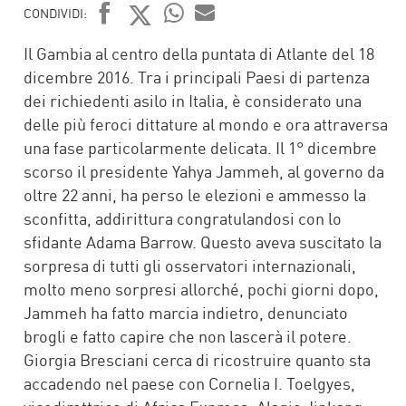
CONDIVIDI:
FACEBOOK
TWITTER
WHATSAPP
MAIL
Il Gambia al centro della puntata di Atlante del 18
dicembre 2016. Tra i principali Paesi di partenza
dei richiedenti asilo in Italia, è considerato una
delle più feroci dittature al mondo e ora attraversa
una fase particolarmente delicata. Il 1° dicembre
scorso il presidente Yahya Jammeh, al governo da
oltre 22 anni, ha perso le elezioni e ammesso la
sconfitta, addirittura congratulandosi con lo
sfidante Adama Barrow. Questo aveva suscitato la
sorpresa di tutti gli osservatori internazionali,
molto meno sorpresi allorché, pochi giorni dopo,
Jammeh ha fatto marcia indietro, denunciato
brogli e fatto capire che non lascerà il potere.
Giorgia Bresciani cerca di ricostruire quanto sta
accadendo nel paese con Cornelia I. Toelgyes,