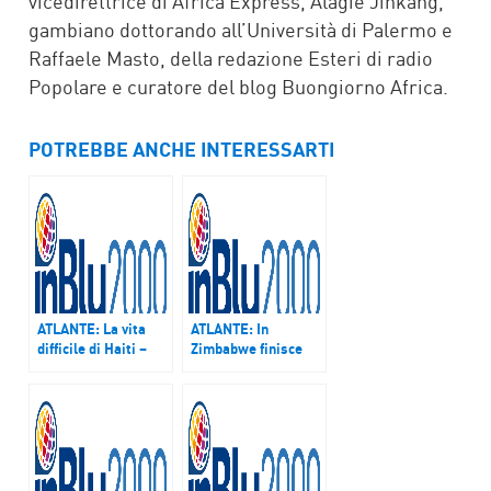
vicedirettrice di Africa Express, Alagie Jinkang,
gambiano dottorando all’Università di Palermo e
Raffaele Masto, della redazione Esteri di radio
Popolare e curatore del blog Buongiorno Africa.
POTREBBE ANCHE INTERESSARTI
ATLANTE: La vita
ATLANTE: In
difficile di Haiti –
Zimbabwe finisce
Podcast del 15 e 16
l’era Mugabe –
aprile 2017
Puntata del 26
novembre 2017