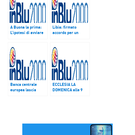
A Buona la prima:
Libia: firmato
L’ipotesi di avviare
accordo per un
azioni di
governo di unità
responsabilità
nazionale, “giornata
contro i vecchi
storica”
vertici delle banche
salvate
Banca centrale
ECCLESIA LA
europea lascia
DOMENICA alle 9
invariati tassi
Uno sguardo alla
d’interesse al
storia: 50 anni fa
minimo storico
l’alluvione a Firenze