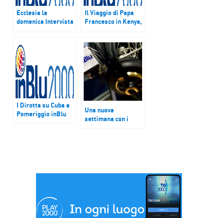
Ecclesia la
Il Viaggio di Papa
domenica Intervista
Francesco in Kenya,
al missionario
Uganda e Rep.
comboniano padre
Centraficana su
Renato Kizito
inBlu
Sesana sul viaggio
del Papa in Kenya
I Dirotta su Cuba a
Una nuova
Pomeriggio inBlu
settimana con i
programmi di inBlu
Radio