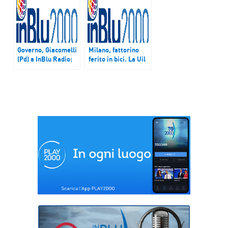
Governo, Giacomelli
Milano, fattorino
(Pd) a InBlu Radio:
ferito in bici. La Uil
“Lega-M5S ? Non
chiede più tutele per
sarà esecutivo
i precari
breve”