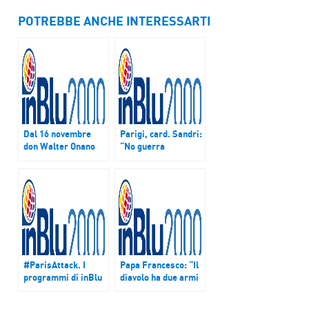
POTREBBE ANCHE INTERESSARTI
Dal 16 novembre
Parigi, card. Sandri:
don Walter Onano
“No guerra
proporrà la
religione, attacchi
riflessione
solo una barbarie”
quotidiana sul
Vangelo
#ParisAttack. I
Papa Francesco: “Il
programmi di inBlu
diavolo ha due armi
invitano alla pace
potentissime per
con “Give peace a
distruggere la