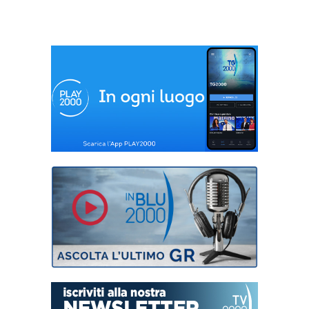
chance” di John
Chiesa: le divisioni
Lennon
e i soldi”.