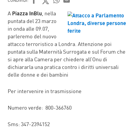
CONDIVIDI:
FACEBOOK
TWITTER
WHATSAPP
MAIL
A
Piazza InBlu
, nella
puntata del 23 marzo
in onda alle 09.07,
parleremo del nuovo
attacco terroristico a Londra. Attenzione poi
puntata sulla Maternità Surrogata e sul Forum che
si apre alla Camera per chiedere all’Onu di
dichiararla una pratica contro i diritti universali
delle donne e dei bambini
Per intervenire in trasmissione
Numero verde: 800-366760
Sms: 347-2394152