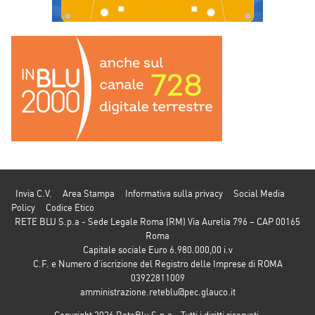
Invia C.V.
Area Stampa
Informativa sulla privacy
Social Media
Policy
Codice Etico
RETE BLU S.p.a - Sede Legale Roma (RM) Via Aurelia 796 – CAP 00165
Roma
Capitale sociale Euro 6.980.000,00 i.v
C.F. e Numero d’iscrizione del Registro delle Imprese di ROMA
03922811009
amministrazione.reteblu@pec.glauco.it
Copyright 2026 ReteBlu S.p.a - Tutti i diritti riservati.