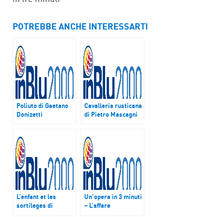
POTREBBE ANCHE INTERESSARTI
Poliuto di Gaetano
Cavalleria rusticana
Donizetti
di Pietro Mascagni
L’enfant et les
Un’opera in 3 minuti
sortileges di
– L’affare
Maurice Ravel
Makropulos