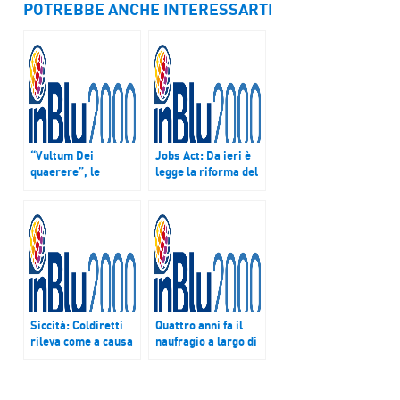
POTREBBE ANCHE INTERESSARTI
“Vultum Dei
Jobs Act: Da ieri è
quaerere”, le
legge la riforma del
raccomandazioni di
Lavoro autonomo e
Papa Francesco alle
del Lavoro agile
religiose
contemplative
Siccità: Coldiretti
Quattro anni fa il
rileva come a causa
naufragio a largo di
delle carenze
Lampedusa in cui
infrastrutturali nel
morirono 368
nostro Paese si
migranti