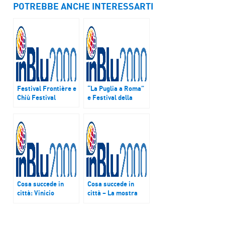
POTREBBE ANCHE INTERESSARTI
Festival Frontière e
“La Puglia a Roma”
Chiù Festival
e Festival della
Dignità Umana
Cosa succede in
Cosa succede in
città: Vinicio
città – La mostra
Marchioni, Rosanna
“Antonino Leto. Tra
Gaeta e Antonello
l’epopea dei Florio e
Costa
la luce di Capri” e il