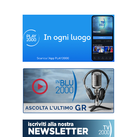
cinema
iberoamericano
“Scoprir”