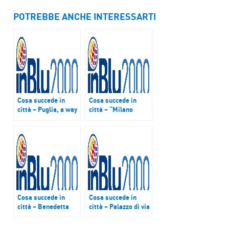
POTREBBE ANCHE INTERESSARTI
Cosa succede in
Cosa succede in
città – Puglia, a way
città – “Milano
of life: un esempio
partecipa” è
di organizzazione e
l’evento che mette
confronto tra
al centro Milano
istituzioni e
come città-
cittadini alla base
laboratorio che
del successo della
sperimenta e si
Puglia nel mondo
interroga sul suo
futuro
Cosa succede in
Cosa succede in
città – Benedetta
città – Palazzo di via
Paravia è ideatrice,
Porta Dipinta
autrice e