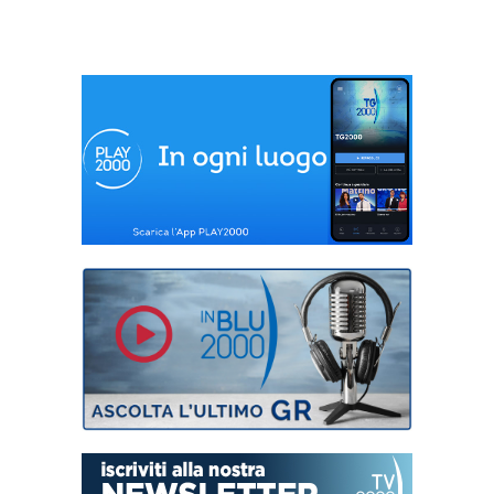
produttrice del
format
crossmediale “Hi
Dubai” e “Hi
Emirates”, in cui
racconta storie vere
di donne arabe ed
internazionali