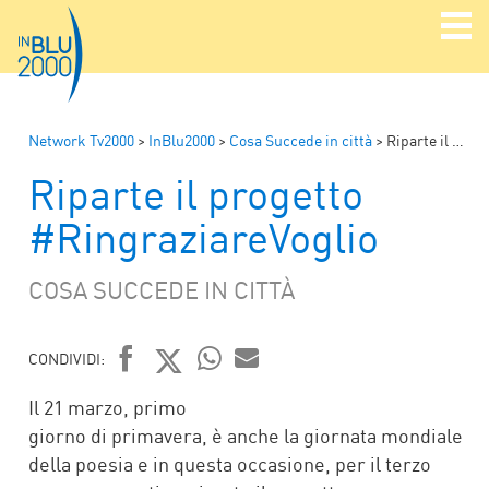
Network Tv2000
>
InBlu2000
>
Cosa Succede in città
>
Riparte il progetto #RingraziareVoglio
Riparte il progetto
#RingraziareVoglio
COSA SUCCEDE IN CITTÀ
CONDIVIDI:
FACEBOOK
TWITTER
WHATSAPP
MAIL
Il 21 marzo, primo
giorno di primavera, è anche la giornata mondiale
della poesia e in questa occasione, per il terzo