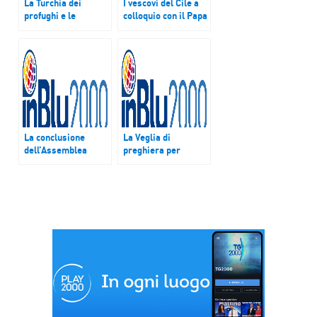
La Turchia dei
I vescovi del Cile a
profughi e le
colloquio con il Papa
critiche al Giro
per lo scandalo
d’Italia che parte da
degli abusi, le
Gerusalemme
violenze in Medio
Oriente, il
documento Cei sulle
migrazioni
La conclusione
La Veglia di
dell’Assemblea
preghiera per
della Cei e la realtà
l’Italia nella
della Chiesa in Cina
Basilica di Santa
Maria in Trastevere
a Roma. E i tre
grembiuli regalati a
Conte, Di Maio e
Salvini