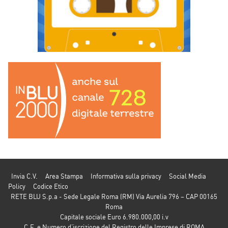
Invia C.V.
Area Stampa
Informativa sulla privacy
Social Media
Policy
Codice Etico
RETE BLU S.p.a - Sede Legale Roma (RM) Via Aurelia 796 – CAP 00165
Roma
Capitale sociale Euro 6.980.000,00 i.v
C.F. e Numero d’iscrizione del Registro delle Imprese di ROMA