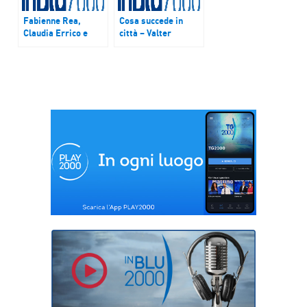
Fabienne Rea,
Cosa succede in
Claudia Errico e
città – Valter
Sara Carallo a Cosa
Malosti e Domenico
succede in città
Scarpa