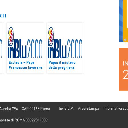
RTI
Ecclesia – Papa
Papa: il mistero
Francesco: lavorare
della preghiera
per un’economia che
cristiana sta nel
metta al centro
dialogo di amore
l’uomo
con la Santissima
Trinità
Invia C.V.
Area Stampa
Informativa sul
 Aurelia 796 – CAP 00165 Roma
e Imprese di ROMA 03922811009