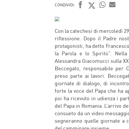
CONDIVIDI:
FACEBOOK
TWITTER
WHATSAP
MAIL
Con la catechesi di mercoledì 29
riflessione. Dopo il Padre nost
protagonisti, ha detto Francesco
la Parola e lo Spirito”. Nell
Alessandra Giacomucci sulla XXI
Beccegato, responsabile per Ca
preso parte ai lavori. Becceg
giornate di dialogo, di incontro
forte la voce del Papa che ha a
poi ha ricevuto in udienza i par
del Papa in Romania. L’arrivo de
consueto da un video messaggio.
segneranno quelle giornate a c
del camminare insieme.