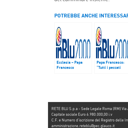
POTREBBE ANCHE INTERESSA
Ecclesia – Papa
Papa Francesco:
Francesco
“Tutti i peccati
all’Angelus: “O
nascono da un
santità o niente!
desiderio
Scegliamo la via
malvagio”. Focus
delle beatitudini”
sulla cooperante
italiana rapita in
Kenya e la crisi in
Camerun
RETE BLU S.p.a - Sede Legale Roma (RM) Via
Capitale sociale Euro 6.980.000,00 i.v
C.F. e Numero d’iscrizione del Registro dell
amministrazione.reteblu@pec.glauco.it