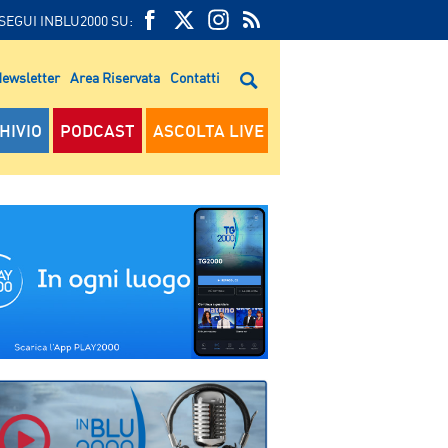
SEGUI INBLU2000 SU:
FEED
FACEBOOK
TWITTER
FEED
RSS
ewsletter
Area Riservata
Contatti
RSS
HIVIO
PODCAST
ASCOLTA LIVE