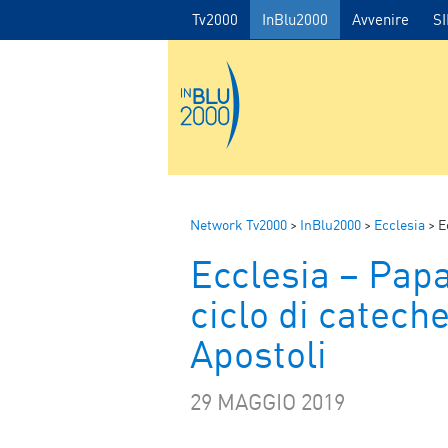
Tv2000
InBlu2000
Avvenire
S
Network Tv2000
>
InBlu2000
>
Ecclesia
>
Ec
Ecclesia – Pap
ciclo di cateche
Apostoli
29 MAGGIO 2019