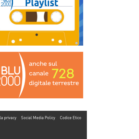
la privacy
Social Media Policy
Codice Etico