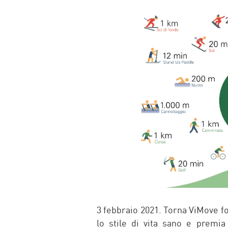
FACEBOOK
TWITTER
WHATSAP
MAIL
3 febbraio 2021. Torna ViMove f
lo stile di vita sano e premia