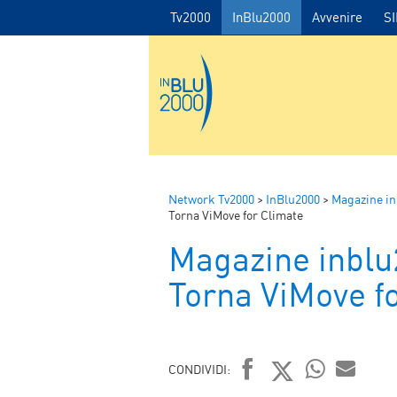
Tv2000
InBlu2000
Avvenire
S
Network Tv2000
>
InBlu2000
>
Magazine i
Torna ViMove for Climate
Magazine inbl
Torna ViMove f
CONDIVIDI: