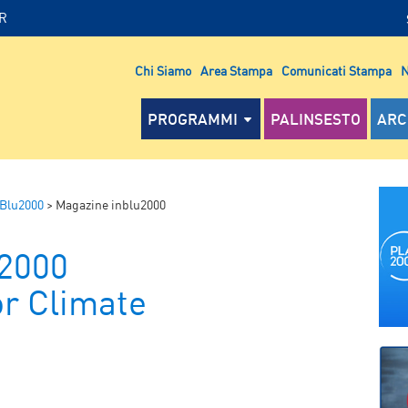
IR
Chi Siamo
Area Stampa
Comunicati Stampa
N
PROGRAMMI
PALINSESTO
ARC
nBlu2000
>
Magazine inblu2000
u2000
or Climate