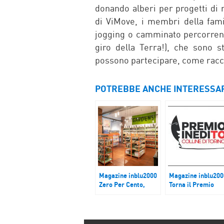
donando alberi per progetti di r
di ViMove, i membri della fami
jogging o camminato percorrendo
giro della Terra!), che sono st
possono partecipare, come racco
POTREBBE ANCHE INTERESSA
Magazine inblu2000
Magazine inblu200
Zero Per Cento,
Torna il Premio
100% solidale
InediTO