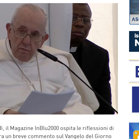
P
 il Magazine InBlu2000 ospita le riflessioni di
ura un breve commento sul Vangelo del Giorno