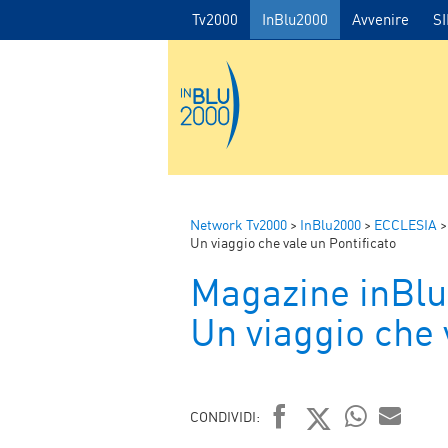
Tv2000
InBlu2000
Avvenire
S
Network Tv2000
>
InBlu2000
>
ECCLESIA
Un viaggio che vale un Pontificato
Magazine inBl
Un viaggio che 
CONDIVIDI: