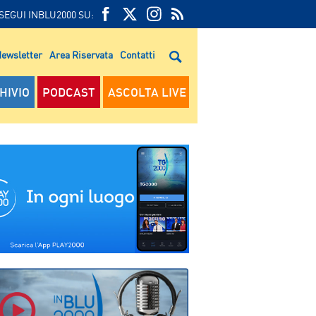
SEGUI INBLU2000 SU:
FEED
FACEBOOK
TWITTER
FEED
RSS
ewsletter
Area Riservata
Contatti
RSS
HIVIO
PODCAST
ASCOLTA LIVE