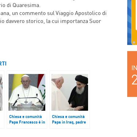
rio di Quaresima.
ana, un commento sul Viaggio Apostolico di
io davvero storico, la cui importanza Suor
RTI
Chiesa e comunità
Chiesa e comunità
Papa Francesco è in
Papa in Iraq, padre
Iraq
Samir Yousif: “Ha
sollevato il nostro