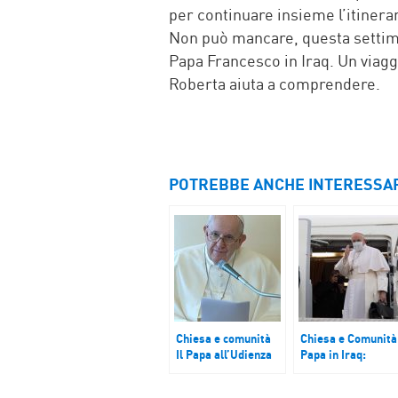
per continuare insieme l’itinera
Non può mancare, questa settim
Papa Francesco in Iraq. Un viagg
Roberta aiuta a comprendere.
POTREBBE ANCHE INTERESSA
Chiesa e comunità
Chiesa e Comunità
Il Papa all’Udienza
Papa in Iraq:
generale: “Dio
Pellegrino di
guarda le mani di
speranza