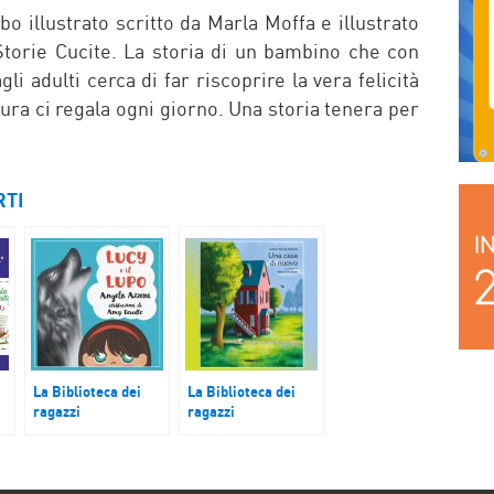
bo illustrato scritto da Marla Moffa e illustrato
Storie Cucite. La storia di un bambino che con
i adulti cerca di far riscoprire la vera felicità
ura ci regala ogni giorno. Una storia tenera per
RTI
La Biblioteca dei
La Biblioteca dei
ragazzi
ragazzi
Lucy e il lupo
Una casa di nuovo