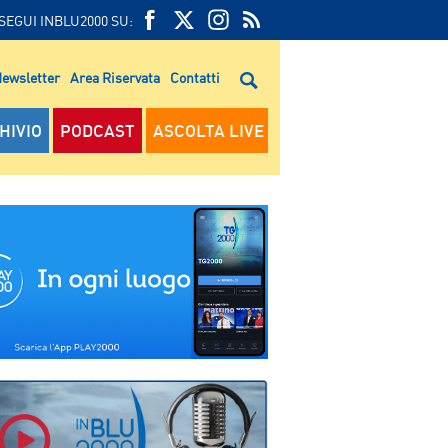
SEGUI INBLU2000 SU:
FEED
FACEBOOK
TWITTER
FEED
RSS
ewsletter
Area Riservata
Contatti
RSS
HIVIO
PODCAST
ASCOLTA LIVE