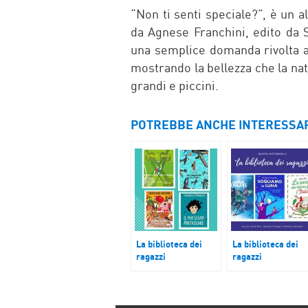
“Non ti senti speciale?”, è un al
da Agnese Franchini, edito da 
una semplice domanda rivolta agl
mostrando la bellezza che la nat
grandi e piccini.
POTREBBE ANCHE INTERESSA
La biblioteca dei
La biblioteca dei
ragazzi
ragazzi
Giro del mondo in 4
Le parole dei libri
libri