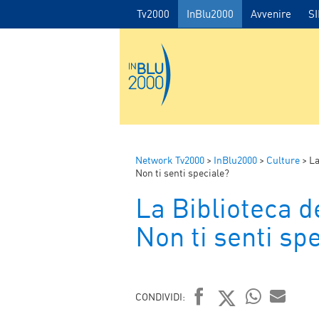
Tv2000
InBlu2000
Avvenire
S
Network Tv2000
>
InBlu2000
>
Culture
>
La
Non ti senti speciale?
La Biblioteca d
Non ti senti sp
CONDIVIDI: