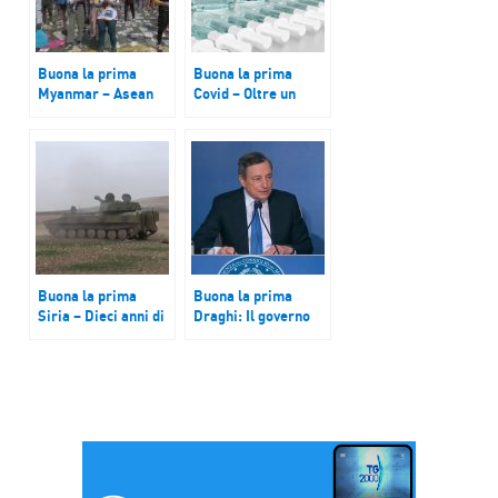
Buona la prima
Buona la prima
Myanmar – Asean
Covid – Oltre un
pronta ad assistere
milione i vaccinati
il Paese per trovare
over 80. Bloccata
soluzioni pacifiche
esportazione di
AstraZeneca. Inizia
sperimentazione
monoclonali.
Buona la prima
Buona la prima
Siria – Dieci anni di
Draghi: Il governo
guerra, un paese
ha raggiunto gli
stravolto. 387mila
obiettivi. Vaccini
morti, 6,7 milioni di
strumento migliore
sfollati interni e 5,5
per difesa da virus.
di profughi