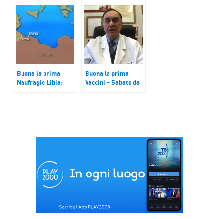
Mattarella: urgente
campagna “Un
intervenire sul
vaccino per il bene
piano vaccinale
dell’Africa. Per il
regionale
bene di tutti”
Buona la prima
Buona la prima
Naufragio Libia:
Vaccini – Sabato da
secondo Mezzaluna
record per la
rossa 50 morti
campagna vaccinale.
In arrivo nuove
misure di
allentamento sulle
restrizioni