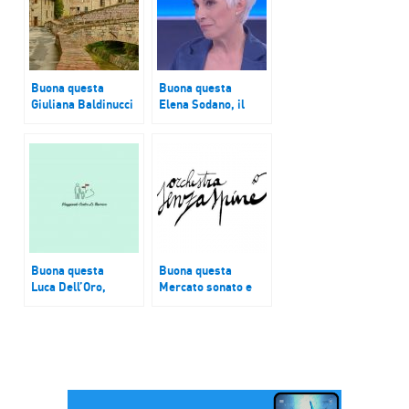
Buona questa
Buona questa
Giuliana Baldinucci
Elena Sodano, il
e Antonio Turano
paese di Cicala
Buona questa
Buona questa
Luca Dell’Oro,
Mercato sonato e
Viaggiare contro e
Orchestra senza
oltre le barriere è
spine
possibile, e Fabio
Vergagni