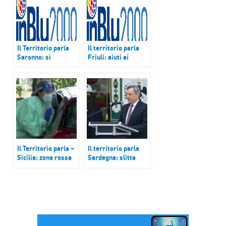
Il Territorio parla
Il territorio parla
Saronno: sì
Friuli: aiuti ai
all’ospedale;
migranti in Bosnia;
Marche: nasce
Calabria: ultima per
Kairos Air;
vaccinazioni;
Mistretta (ME):
Fasano (Br): nasce
donne capo-mafia
hub vaccinale
Il Territorio parla –
Il territorio parla
Sicilia: zona rossa
Sardegna: slitta
fino al 31;
riavvio ex Alcoa;
Lombardia: sindaci
L’Aquila: il giorno
contro Regione;
dopo visita Draghi;
Brindisi: 12 progetti
Ribera (Ag):
per rinnovarla
cittadini chiedono
riapertura Pronto
Soccorso