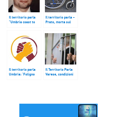
Il territorio parla
Il territorio parla –
“Umbria coast to
Prato, morta sul
coast” ; Sardegna:
lavoro: sciopero
Acli; Sicilia: la
sindacati; Udine,
beatificazione di
lavoro disabili: 50%
Livatino
posti in meno in un
anno; Brescia:
volontariato in rete
per nuovi poveri
Il territorio parla
Il Territorio Parla
Umbria: ‘Foligno
Varese, condizioni
solidale’; Brescia:
del carcere Miogni.
modello cittadino
Sicilia, a Ribera
per riapertura RSA;
l’impegno di padre
Unical: restauratori
Antonio Nuara.
a Pompei
Caritas Como,
biancheria intima ai
senza fissa dimora.