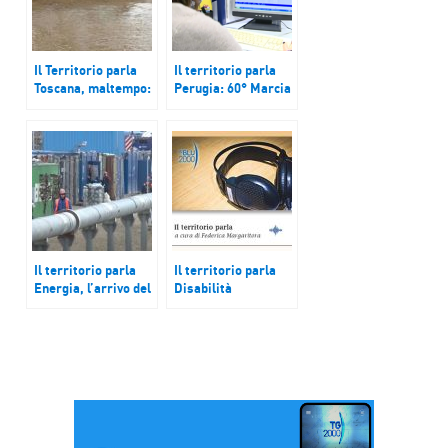
Il Territorio parla
Il territorio parla
Toscana, maltempo:
Perugia: 60° Marcia
proclamato stato di
della Pace; Udine:
emergenza;
l’univ. nel gruppo di
Ambiente: a
studio su
Monopoli i cattolici
smartworking;
discutono di
Mistretta: voto dopo
sostenibilità; FVG:
30 mesi di
21 comuni al voto
commissariamento
più Trieste e
Pordenone
Il territorio parla
Il territorio parla
Energia, l’arrivo del
Disabilità
metano in
intellettiva,
Sardegna. Malpensa
Trekking inclusivo.
2035, accordo per
Saronno,
espansione dello
formazione
scalo. Locorotondo
operatori pastorali.
(Bari), Pensieri
Comitato “no tunnel
Correnti Festival
della
Fontanabuona”