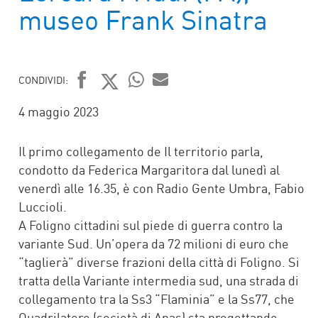
museo Frank Sinatra
CONDIVIDI:
FACEBOOK
TWITTER
WHATSAPP
MAIL
4 maggio 2023
Il primo collegamento de Il territorio parla,
condotto da Federica Margaritora dal lunedì al
venerdì alle 16.35, è con Radio Gente Umbra, Fabio
Luccioli.
A Foligno cittadini sul piede di guerra contro la
variante Sud. Un’opera da 72 milioni di euro che
“taglierà” diverse frazioni della città di Foligno. Si
tratta della Variante intermedia sud, una strada di
collegamento tra la Ss3 “Flaminia” e la Ss77, che
Quadrilatero (società di Anas) sta progettando