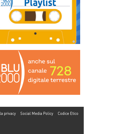
la privacy
Social Media Policy
Codice Etico