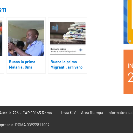
RTI
Buona la prima
Buona la prima
I
Malaria: Oms
Migranti, arrivano
approva vaccino.
in Veneto dopo aver
Salverà decine di
percorso migliaia di
re
migliaia di bambini
chilometri lungo la
de
rotta balcanica
Invia C.V.
Area Stampa
Informativa sul
 Aurelia 796 – CAP 00165 Roma
e Imprese di ROMA 03922811009