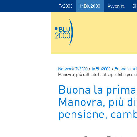
Tv2000
InBlu2000
Avvenire
S
Network Tv2000
>
InBlu2000
>
Buona la pr
Manovra, più difficile l’anticipo della pen
Buona la prima
Manovra, più dif
pensione, cambi