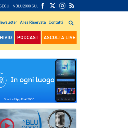
SEGUI INBLU2000 SU:
FEED
FACEBOOK
TWITTER
FEED
RSS
ewsletter
Area Riservata
Contatti
RSS
HIVIO
PODCAST
ASCOLTA LIVE