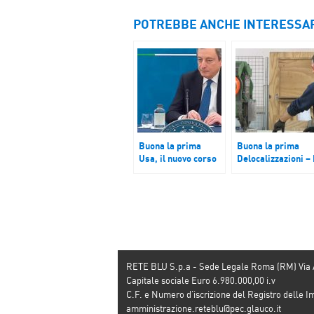
POTREBBE ANCHE INTERESSA
Buona la prima
Buona la prima
Usa, il nuovo corso
Delocalizzazioni – 
di Biden: vaccini
sindacati
all’Ue il prima
richiamano il
possibile. Draghi:
governo a preveni
Biden ha portato
la fuga delle azien
aria fresca e nuova
all’estero
nei rapporti Usa-Ue
RETE BLU S.p.a - Sede Legale Roma (RM) Via
Capitale sociale Euro 6.980.000,00 i.v
C.F. e Numero d’iscrizione del Registro dell
amministrazione.reteblu@pec.glauco.it