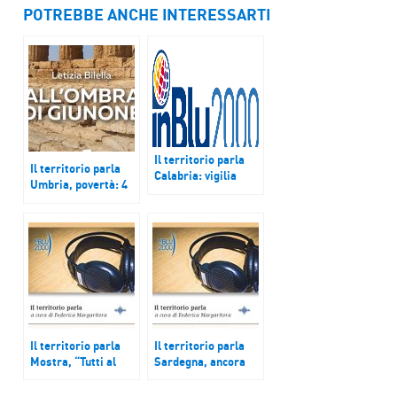
POTREBBE ANCHE INTERESSARTI
Il territorio parla
Il territorio parla
Calabria: vigilia
Umbria, povertà: 4
elettorale accesa
famiglie su 10
dopo condanna
vivono con le
Lucano; Rimini,
pensioni, Mistretta:
Covid: i ricordi di chi
tappa di ‘In viaggio
ha gestito
con te’ di Mirco
l’emergenza;
Mannino; Burgio
Saronno: riapre il
(Ag): visita guidata
teatro Giuditta
con la scrittrice
Pasta con il
Letizia Bilella
progetto Replay
Il territorio parla
Il territorio parla
Mostra, “Tutti al
Sardegna, ancora
mare (1843-2023).
intoppi per
180 anni in vacanza
Portevesme srl;