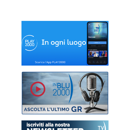
a Rimini”. Saronno,
Garda: sartoria per
nuova base scout.
donne vittime di
Polignano a Mare,
violenza; Sicilia:
Red Bull Cliff Diving
carcere raccontato
World Series
da Carmelo Sardo