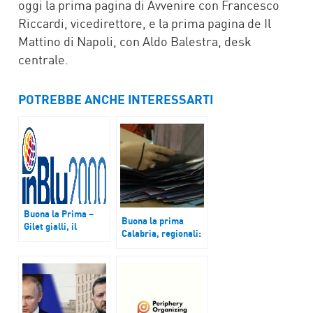
oggi la prima pagina di Avvenire con Francesco
Riccardi, vicedirettore, e la prima pagina de Il
Mattino di Napoli, con Aldo Balestra, desk
centrale.
POTREBBE ANCHE INTERESSARTI
Buona la Prima –
Buona la prima
Gilet gialli, il
Calabria, regionali:
premier Philippe in
ticket Occhiuto-
Parlamento: 8-10
Spirlì per il
miliardi per le
centrodestra, il
misure di Macron.
centrosinistra
ancora non decide