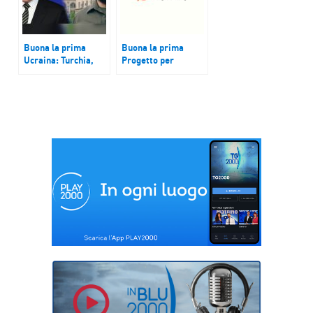
Buona la prima
Buona la prima
Ucraina: Turchia,
Progetto per
possibile ripresa
bambini e ragazzi in
colloqui tra Mosca e
quartieri periferici
Kiev
di Roma e dintorni:
Periphery
Organizing