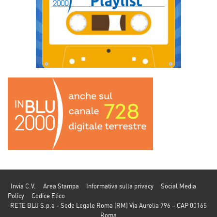
Invia C.V.
Area Stampa
Informativa sulla privacy
Social Media
Policy
Codice Etico
RETE BLU S.p.a - Sede Legale Roma (RM) Via Aurelia 796 – CAP 00165
Roma