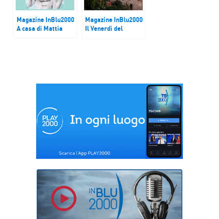
Magazine InBlu2000
Magazine InBlu2000
A casa di Mattia
Il Venerdì del
Touring Club
Italiano – Gavoi (NU)