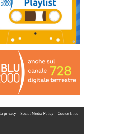
la privacy
Social Media Policy
Codice Etico