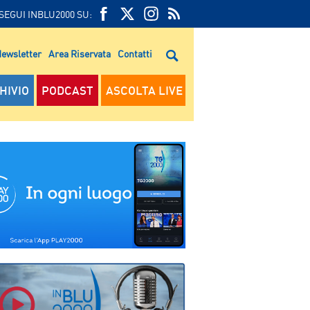
SEGUI INBLU2000 SU:
FEED
FACEBOOK
TWITTER
FEED
RSS
ewsletter
Area Riservata
Contatti
RSS
HIVIO
PODCAST
ASCOLTA LIVE