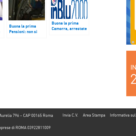
Buona la prima
Buona la prima
Camorra, arrestate
:
Pensioni: non si
37 persone tra cui
trova accordo.
elementi di spicco
Domani manovra in
del clan dei Casalesi
Cdm.
Invia C.V.
Area Stampa
Informativa sul
 Aurelia 796 – CAP 00165 Roma
e Imprese di ROMA 03922811009