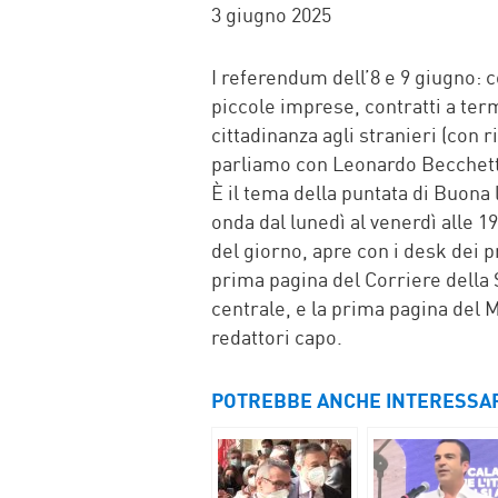
FACEBOOK
TWITTER
WHATSAP
MAIL
3 giugno 2025
I referendum dell’8 e 9 giugno: c
piccole imprese, contratti a term
cittadinanza agli stranieri (con 
parliamo con Leonardo Becchetti
È il tema della puntata di Buona
onda dal lunedì al venerdì alle 1
del giorno, apre con i desk dei pr
prima pagina del Corriere della
centrale, e la prima pagina del M
redattori capo.
POTREBBE ANCHE INTERESSA