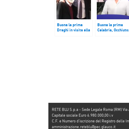
Buona la prima
Buona la prima
Draghi in visita alla
Calabria, Occhiuto
sede della Cgil.
sanità al primo
Sulla guerriglia di
posto. Cittadini
sabato aperti due
chiedono LEA
fascicoli
garantiti.
RETE BLU S.p.a - Sede Legale Roma (RM) Via
Capitale sociale Euro 6.980.000,00 i.v
C.F. e Numero d’iscrizione del Registro dell
amministrazione.reteblu@pec.glauco.it