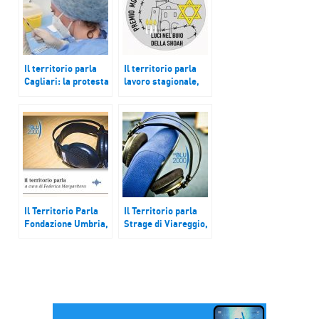
Il territorio parla
Il territorio parla
Cagliari: la protesta
lavoro stagionale,
dei lavoratori del
‘Luci nel buio della
Porto Canale;
Shoah’, caro gasolio
Udine: ricerca sulla
sindrome post-
Covid; Brindisi:
riapre Forte a Mare
restaurato
Il Territorio Parla
Il Territorio parla
Fondazione Umbria,
Strage di Viareggio,
prevenzione usura.
terzo processo di
Milano, mostre
appello; Macerata,
natalizie al Museo
progetti per i NEET;
diocesano. Brindisi,
Agrigento, proteste
”La Notte Santa”
per chiusura SP 31
Cianciana –
Cattolica Eraclea