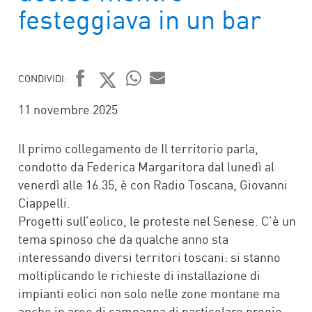
festeggiava in un bar
CONDIVIDI:
FACEBOOK
TWITTER
WHATSAPP
MAIL
11 novembre 2025
Il primo collegamento de Il territorio parla,
condotto da Federica Margaritora dal lunedì al
venerdì alle 16.35, è con Radio Toscana, Giovanni
Ciappelli.
Progetti sull’eolico, le proteste nel Senese. C’è un
tema spinoso che da qualche anno sta
interessando diversi territori toscani: si stanno
moltiplicando le richieste di installazione di
impianti eolici non solo nelle zone montane ma
anche in aree di campagna di particolare pregio.