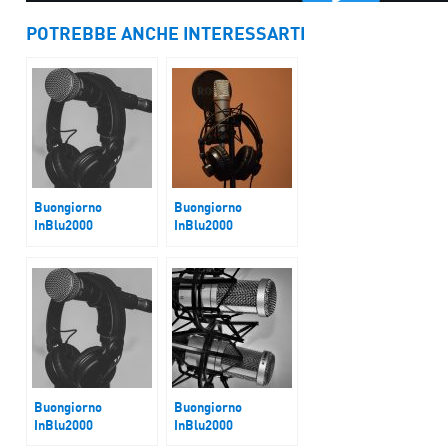
POTREBBE ANCHE INTERESSARTI
Buongiorno
Buongiorno
InBlu2000
InBlu2000
AAA Centenario
Accordo preliminare
cercasi
raggiunto Usa-Cina
Buongiorno
Buongiorno
InBlu2000
InBlu2000
La vittoria di
I venerdì con