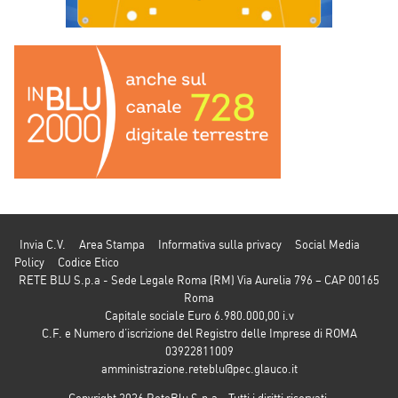
Invia C.V.
Area Stampa
Informativa sulla privacy
Social Media
Policy
Codice Etico
RETE BLU S.p.a - Sede Legale Roma (RM) Via Aurelia 796 – CAP 00165
Roma
Capitale sociale Euro 6.980.000,00 i.v
C.F. e Numero d’iscrizione del Registro delle Imprese di ROMA
03922811009
amministrazione.reteblu@pec.glauco.it
Copyright 2026 ReteBlu S.p.a - Tutti i diritti riservati.