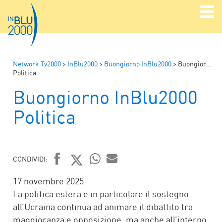
Network Tv2000
>
InBlu2000
>
Buongiorno InBlu2000
>
Buongiorno InBlu2000
Politica
Buongiorno InBlu2000
Politica
CONDIVIDI:
FACEBOOK
TWITTER
WHATSAPP
MAIL
17 novembre 2025
La politica estera e in particolare il sostegno
all’Ucraina continua ad animare il dibattito tra
maggioranza e opposizione, ma anche all’interno