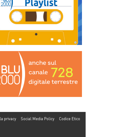
la privacy
Social Media Policy
Codice Etico