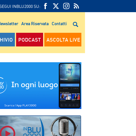
SEGUI INBLU2000 SU:
FEED
FACEBOOK
TWITTER
FEED
RSS
ewsletter
Area Riservata
Contatti
RSS
HIVIO
PODCAST
ASCOLTA LIVE