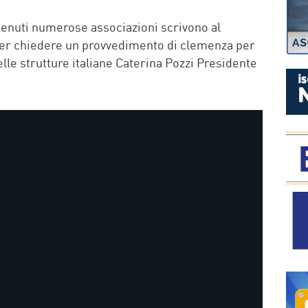
P
tenuti numerose associazioni scrivono al
 per chiedere un provvedimento di clemenza per
lle strutture italiane Caterina Pozzi Presidente