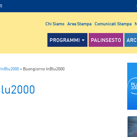
IR
Chi Siamo
Area Stampa
Comunicati Stampa
N
PROGRAMMI
PALINSESTO
ARC
 InBlu2000
>
Buongiorno InBlu2000
Blu2000