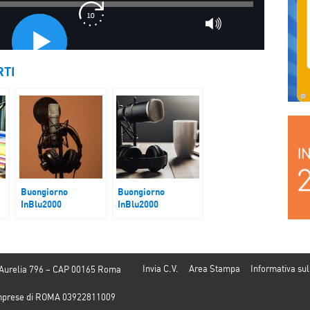
RTI
Buongiorno
Buongiorno
InBlu2000
InBlu2000
Lotta alla Povertà
Francia
Invia C.V.
Area Stampa
Informativa sul
 Aurelia 796 – CAP 00165 Roma
e Imprese di ROMA 03922811009