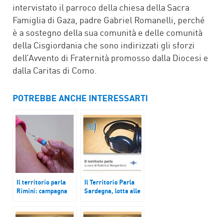
intervistato il parroco della chiesa della Sacra
Famiglia di Gaza, padre Gabriel Romanelli, perché
è a sostegno della sua comunità e delle comunità
della Cisgiordania che sono indirizzati gli sforzi
dell’Avvento di Fraternità promosso dalla Diocesi e
dalla Caritas di Como.
POTREBBE ANCHE INTERESSARTI
Il territorio parla
Il Territorio Parla
Rimini: campagna
Sardegna, lotta alle
promozionale per
cavallette. Como,
turismo tedesco;
Eskenosen e Kids
Lombardia: nuovo
Challenge 2023.