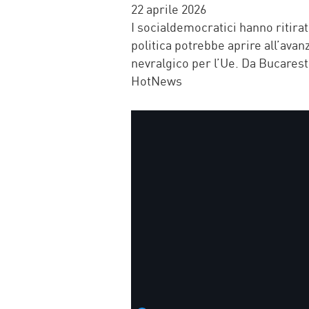
FACEBOOK
TWITTER
WHATSAP
MAIL
22 aprile 2026
I socialdemocratici hanno ritirat
politica potrebbe aprire all’avan
nevralgico per l’Ue. Da Bucares
HotNews