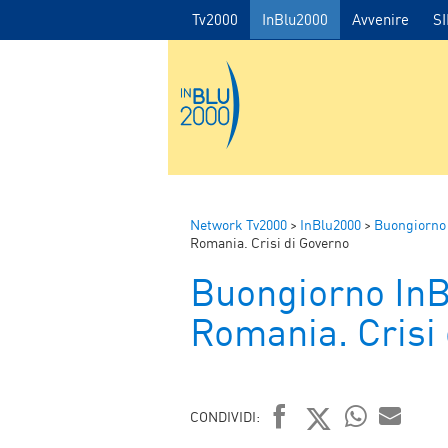
Tv2000
InBlu2000
Avvenire
S
Network Tv2000
>
InBlu2000
>
Buongiorno
Romania. Crisi di Governo
Buongiorno In
Romania. Crisi
CONDIVIDI: