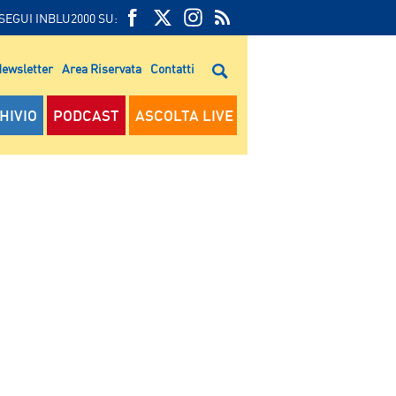
SEGUI INBLU2000 SU:
FEED
FACEBOOK
TWITTER
FEED
RSS
ewsletter
Area Riservata
Contatti
RSS
HIVIO
PODCAST
ASCOLTA LIVE